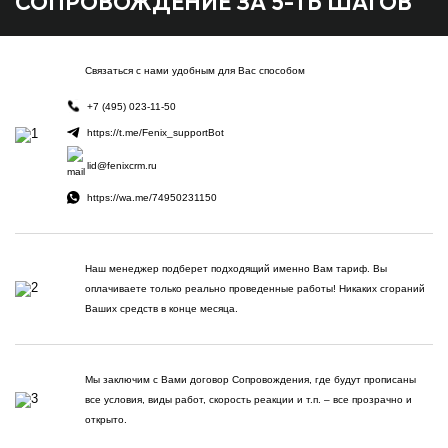
СОПРОВОЖДЕНИЕ ЗА 5-ТЬ ШАГОВ
Связаться с нами удобным для Вас способом
+7 (495) 023-11-50
https://t.me/Fenix_supportBot
lid@fenixcrm.ru
https://wa.me/74950231150
Наш менеджер подберет подходящий именно Вам тариф. Вы
оплачиваете только реально проведенные работы! Никаких сгораний
Ваших средств в конце месяца.
Мы заключим с Вами договор Сопровождения, где будут прописаны
все условия, виды работ, скорость реакции и т.п. – все прозрачно и
открыто.