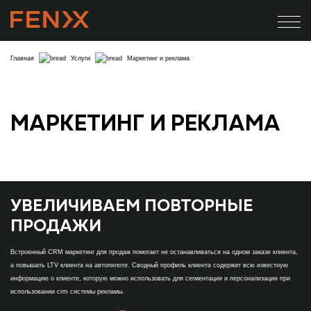
Главная
Услуги
Маркетинг и реклама
МАРКЕТИНГ
И РЕКЛАМА
УВЕЛИЧИВАЕМ ПОВТОРНЫЕ
ПРОДАЖИ
Встроенный CRM маркетинг для продаж помогает не останавливаться на одном заказе клиента,
а повышать LTV клиента на автопилоте. Сводный профиль клиента содержит всю известную
информацию о клиенте, которую можно использовать для сегментации и персонализации при
использовании crm системы рекламы.